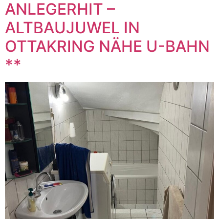
ANLEGERHIT –
ALTBAUJUWEL IN
OTTAKRING NÄHE U-BAHN
**