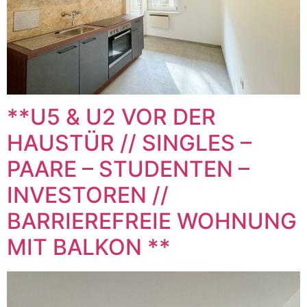
**U5 & U2 VOR DER
HAUSTÜR // SINGLES –
PAARE – STUDENTEN –
INVESTOREN //
BARRIEREFREIE WOHNUNG
MIT BALKON **