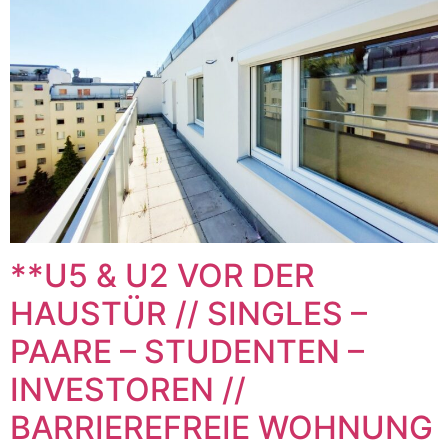
**U5 & U2 VOR DER
HAUSTÜR // SINGLES –
PAARE – STUDENTEN –
INVESTOREN //
BARRIEREFREIE WOHNUNG