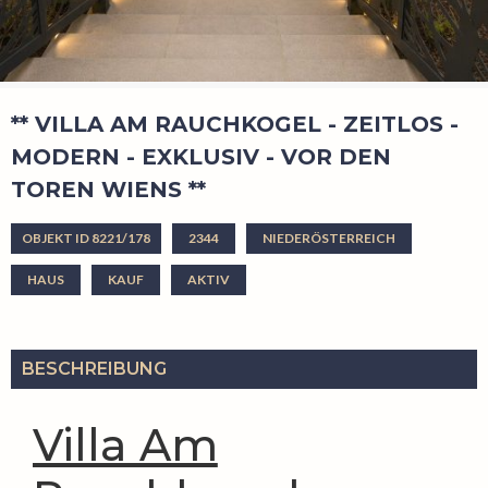
** VILLA AM RAUCHKOGEL - ZEITLOS -
MODERN - EXKLUSIV - VOR DEN
TOREN WIENS **
OBJEKT ID 8221/178
2344
NIEDERÖSTERREICH
HAUS
KAUF
AKTIV
BESCHREIBUNG
Villa Am