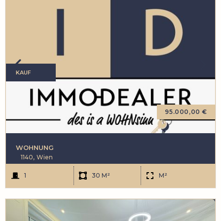
KAUF
95.000,00 €
WOHNUNG
1140,
Wien
1
30 M²
M²