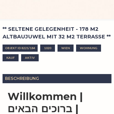
** SELTENE GELEGENHEIT - 178 M2
ALTBAUJUWEL MIT 32 M2 TERRASSE **
OBJEKT ID 8221/184
1020
WIEN
WOHNUNG
KAUF
AKTIV
BESCHREIBUNG
Willkommen |
ברוכים הבאים |