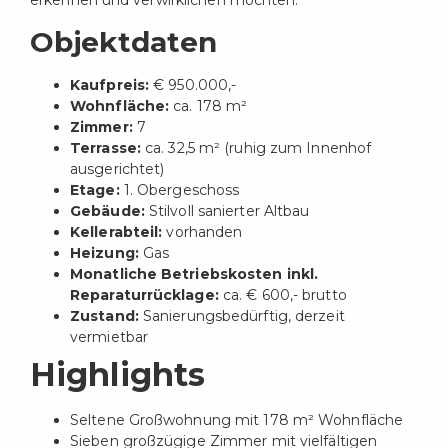
erkennen und verwirklichen möchten.
Objektdaten
Kaufpreis:
€ 950.000,-
Wohnfläche:
ca. 178 m²
Zimmer:
7
Terrasse:
ca. 32,5 m² (ruhig zum Innenhof
ausgerichtet)
Etage:
1. Obergeschoss
Gebäude:
Stilvoll sanierter Altbau
Kellerabteil:
vorhanden
Heizung:
Gas
Monatliche Betriebskosten inkl.
Reparaturrücklage:
ca. € 600,- brutto
Zustand:
Sanierungsbedürftig, derzeit
vermietbar
Highlights
Seltene Großwohnung mit 178 m² Wohnfläche
Sieben großzügige Zimmer mit vielfältigen