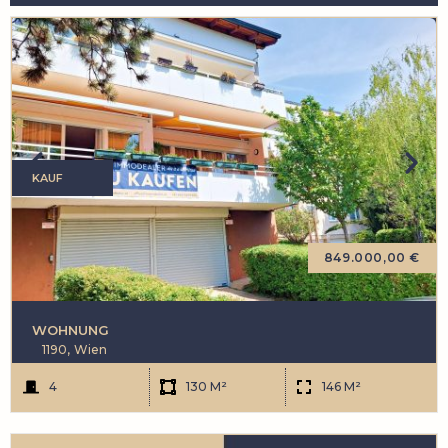
KAUF
849.000,00 €
WOHNUNG
1190,
Wien
4
130 M²
146 M²