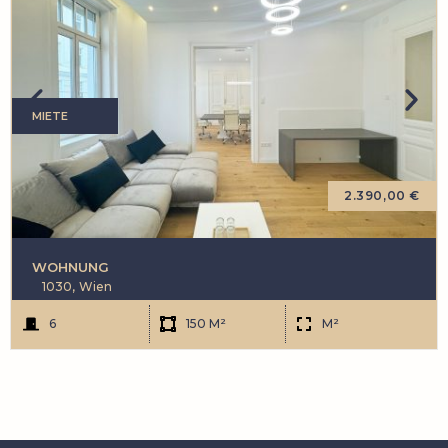
MIETE
2.390,00 €
WOHNUNG
1030,
Wien
6
150 M²
M²