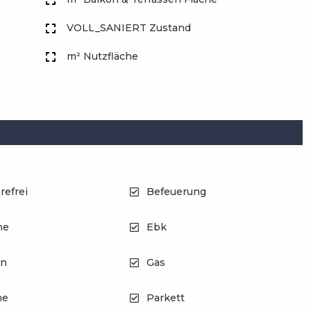
VOLL_SANIERT Zustand
m² Nutzfläche
refrei
Befeuerung
he
Ebk
en
Gas
he
Parkett