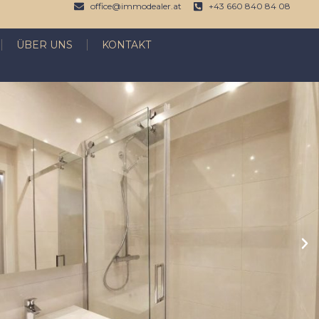
office@immodealer.at
+43 660 840 84 08
ÜBER UNS
KONTAKT