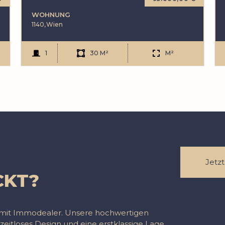
WOHNUNG
1140,
Wien
1
30 M²
M²
Jetz
CKT?
t mit Immodealer. Unsere hochwertigen
zeitloses Design und eine erstklassige Lage.