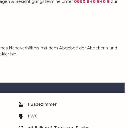
Fragen & Besichtigungstermine unter
0660 840 840 8
zur
liches Naheverhältnis mit dem Abgeber/ der Abgeberin und
kler hin.
1 Badezimmer
1 WC
m² Balkon & Terrassen Fläche