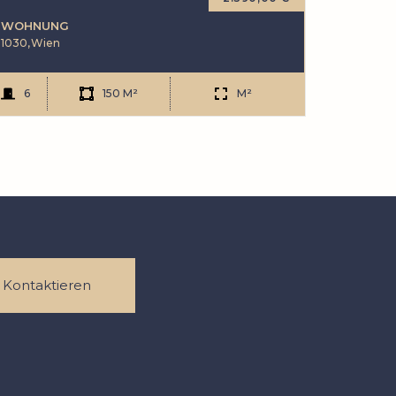
WOHNUNG
1030,
Wien
6
150 M²
M²
t Kontaktieren