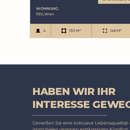
WOHNUNG
1190,
Wien
4
130 M²
146 M²
HABEN WIR IHR
INTERESSE GEWE
Genießen Sie eine exklusive Lebensqualitä
Immobilien vereinen erstklassigen Komfort, 