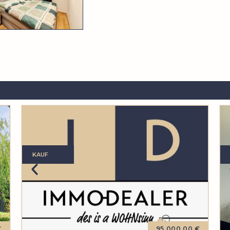
KAUF
€
95.000,00 €