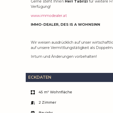
Gerne steht Ihnen
Herr Tabrizi
für weitere 
Verfügung!
www.immodealer.at
IMMO-DEALER, DES IS A WOHNSINN
Wir weisen ausdrücklich auf unser wirtschaft
auf unsere Vermittlungstätigkeit als Doppelma
Irrtum und Änderungen vorbehalten!
ECKDATEN
45 m² Wohnfläche
2 Zimmer
Baujahr