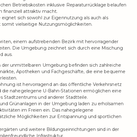
chen Betriebskosten inklusive Reparaturrücklage belaufen
finanziell attraktiv macht.
 eignet sich sowohl zur Eigennutzung als auch als
 somit vielseitige Nutzungsmöglichkeiten.
riten, einem aufstrebenden Bezirk mit hervorragender
chkeiten. Die Umgebung zeichnet sich durch eine Mischung
d aus.
 der unmittelbaren Umgebung befinden sich zahlreiche
rmärkte, Apotheken und Fachgeschäfte, die eine bequeme
leisten.
nung ist hervorragend an das öffentliche Verkehrsnetz
 die nahegelegene U-Bahn-Stationen ermöglichen eine
s Stadtzentrums und anderer Stadtteile.
und Grünanlagen in der Umgebung laden zu erholsamen
aktivitäten im Freien ein. Das nahegelegene
tzliche Möglichkeiten zur Entspannung und sportlichen
rgärten und weitere Bildungseinrichtungen sind in der
lienfreundliche Infrastruktur.