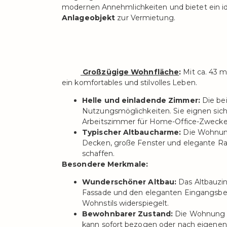
modernen Annehmlichkeiten und bietet ein i
Anlageobjekt
zur Vermietung.
Großzügige Wohnfläche
:
Mit ca. 43 m
ein komfortables und stilvolles Leben.
Helle und einladende Zimmer:
Die bei
Nutzungsmöglichkeiten. Sie eignen sic
Arbeitszimmer für Home-Office-Zwecke
Typischer Altbaucharme:
Die Wohnung 
Decken, große Fenster und elegante Ra
schaffen.
Besondere Merkmale:
Wunderschöner Altbau:
Das Altbauzin
Fassade und den eleganten Eingangsber
Wohnstils widerspiegelt.
Bewohnbarer Zustand:
Die Wohnung b
kann sofort bezogen oder nach eigenen