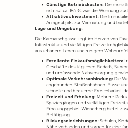
Günstige Betriebskosten:
Die monatli
sich auf ca. 164 €, was die Wohnung auch 
Attraktives Investment:
Die Immobilie
Anlageobjekt zur Vermietung und bietet
Lage und Umgebung:
Die Karmarschgasse liegt im Herzen von Favo
Infrastruktur und vielfältigen Freizeitmögli
aus urbanem Leben und ruhigem Wohnumfel
Exzellente Einkaufsmöglichkeiten:
In
Geschäfte des täglichen Bedarfs, Supe
und umfassende Nahversorgung gewähr
Optimale Verkehrsanbindung:
Die Woh
angebunden. Straßenbahnen, Busse und
schnelle und bequeme Erreichbarkeit de
Freizeit und Erholung:
Mehrere Parks 
Spaziergängen und vielfältigen Freizeit
Erholungsgebiet Wienerberg bietet zusä
Betätigung.
Bildungseinrichtungen:
Schulen, Kinde
Nähe vorhanden und sorgen für eine fami