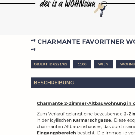
** CHARMANTE FAVORITNER 
**
OBJEKT ID 8221/82
1100
WIEN
WOHNU
BESCHREIBUNG
Charmante 2-Zimmer-Altbauwohnung in d
Zum Verkauf gelangt eine bezaubernde
2-Z
in der idyllischen
Karmarschgasse.
Diese exq
charmanten Altbauzinshauses, das durch sei
Eingangsbereich
besticht. Die Immobilie ver