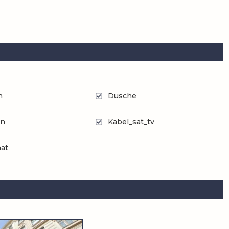
n
Dusche
en
Kabel_sat_tv
at