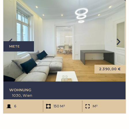
MIETE
2.390,00 €
WOHNUNG
1030,
Wien
6
150 M²
M²