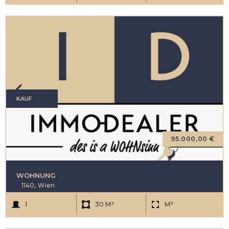
KAUF
95.000,00 €
WOHNUNG
1140,
Wien
1
30 M²
M²