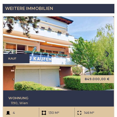
WEITERE IMMOBILIEN
KAUF
849.000,00 €
WOHNUNG
1190,
Wien
4
130 M²
146 M²