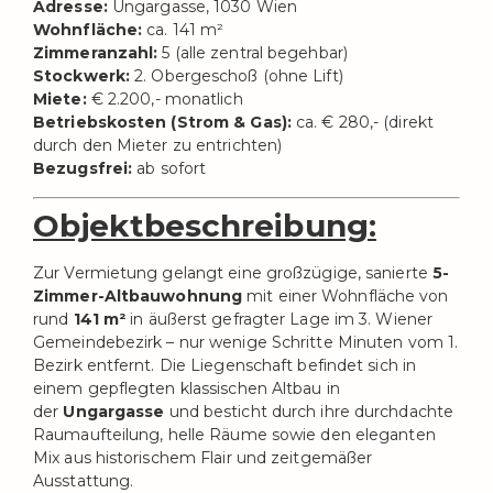
Adresse:
Ungargasse, 1030 Wien
Wohnfläche:
ca. 141 m²
Zimmeranzahl:
5 (alle zentral begehbar)
Stockwerk:
2. Obergeschoß (ohne Lift)
Miete:
€ 2.200,- monatlich
Betriebskosten (Strom & Gas):
ca. € 280,- (direkt
durch den Mieter zu entrichten)
Bezugsfrei:
ab sofort
Objektbeschreibung:
Zur Vermietung gelangt eine großzügige, sanierte
5-
Zimmer-Altbauwohnung
mit einer Wohnfläche von
rund
141 m²
in äußerst gefragter Lage im 3. Wiener
Gemeindebezirk – nur wenige Schritte Minuten vom 1.
Bezirk entfernt. Die Liegenschaft befindet sich in
einem gepflegten klassischen Altbau in
der
Ungargasse
und besticht durch ihre durchdachte
Raumaufteilung, helle Räume sowie den eleganten
Mix aus historischem Flair und zeitgemäßer
Ausstattung.