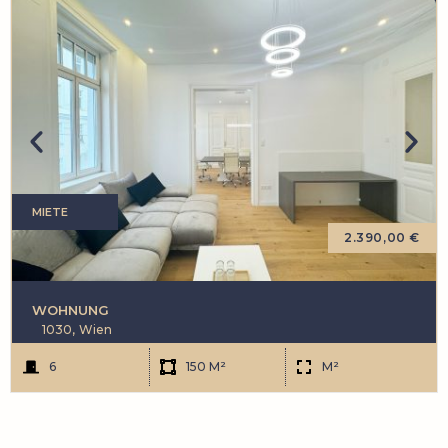
MIETE
2.390,00 €
WOHNUNG
1030,
Wien
6
150 M²
M²