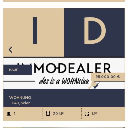
KAUF
95.000,00 €
WOHNUNG
1140,
Wien
1
30 M²
M²