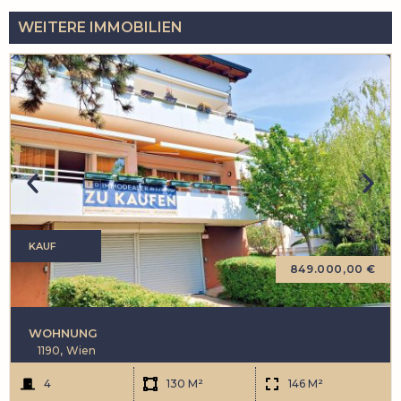
WEITERE IMMOBILIEN
KAUF
849.000,00 €
WOHNUNG
1190,
Wien
4
130 M²
146 M²