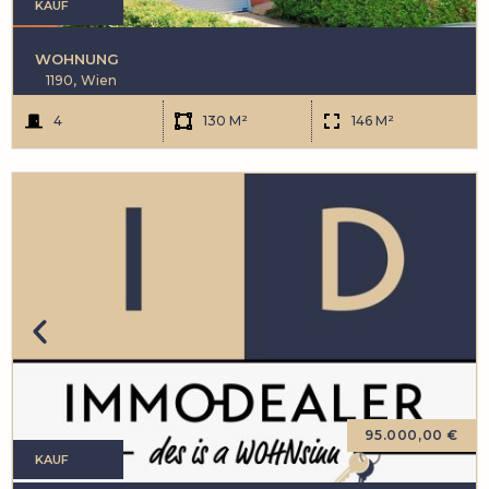
KAUF
WOHNUNG
1190,
Wien
4
130 M²
146 M²
95.000,00 €
KAUF