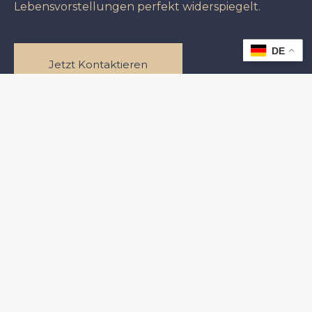
Lebensvorstellungen perfekt widerspiegelt.
DE
Jetzt Kontaktieren
KONTAKT
ID IMMO-DEALER e.U
‭+43 660 8408408‬
office@immodealer.at