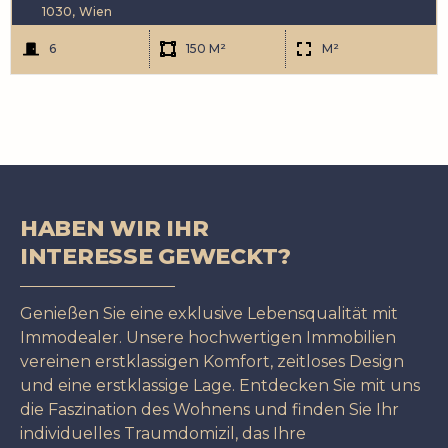
1030,
Wien
6
150 M²
M²
HABEN WIR IHR
INTERESSE GEWECKT?
Genießen Sie eine exklusive Lebensqualität mit
Immodealer. Unsere hochwertigen Immobilien
vereinen erstklassigen Komfort, zeitloses Design
und eine erstklassige Lage. Entdecken Sie mit uns
die Faszination des Wohnens und finden Sie Ihr
individuelles Traumdomizil, das Ihre