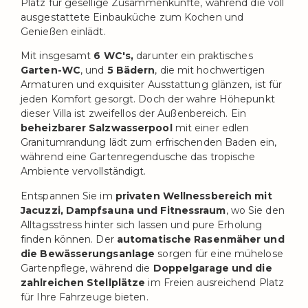
Platz für gesellige Zusammenkünfte, während die voll
ausgestattete Einbauküche zum Kochen und
Genießen einlädt.
Mit insgesamt
6 WC's,
darunter ein praktisches
Garten-WC
, und
5 Bädern
, die mit hochwertigen
Armaturen und exquisiter Ausstattung glänzen, ist für
jeden Komfort gesorgt. Doch der wahre Höhepunkt
dieser Villa ist zweifellos der Außenbereich. Ein
beheizbarer Salzwasserpool
mit einer edlen
Granitumrandung lädt zum erfrischenden Baden ein,
während eine Gartenregendusche das tropische
Ambiente vervollständigt.
Entspannen Sie im
privaten Wellnessbereich mit
Jacuzzi, Dampfsauna und Fitnessraum
, wo Sie den
Alltagsstress hinter sich lassen und pure Erholung
finden können. Der
automatische Rasenmäher und
die Bewässerungsanlage
sorgen für eine mühelose
Gartenpflege, während die
Doppelgarage und die
zahlreichen Stellplätze
im Freien ausreichend Platz
für Ihre Fahrzeuge bieten.