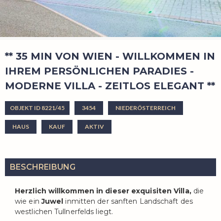
** 35 MIN VON WIEN - WILLKOMMEN IN
IHREM PERSÖNLICHEN PARADIES -
MODERNE VILLA - ZEITLOS ELEGANT **
OBJEKT ID 8221/45
3454
NIEDERÖSTERREICH
HAUS
KAUF
AKTIV
BESCHREIBUNG
Herzlich willkommen in dieser exquisiten Villa,
die
wie ein
Juwel
inmitten der sanften Landschaft des
westlichen Tullnerfelds liegt.