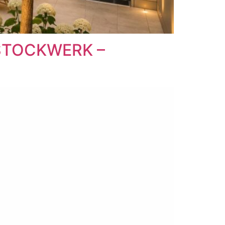
.STOCKWERK –