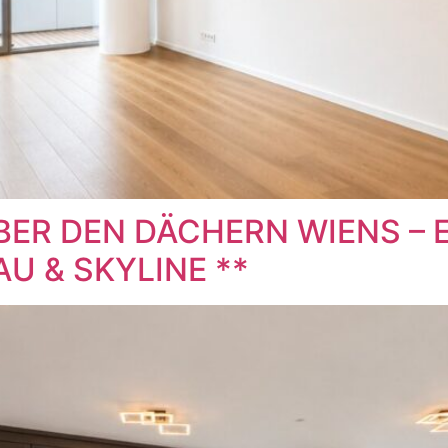
ÜBER DEN DÄCHERN WIENS –
 & SKYLINE **