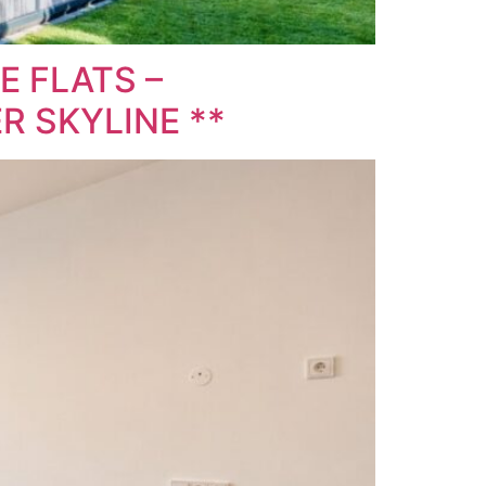
E FLATS –
 SKYLINE **