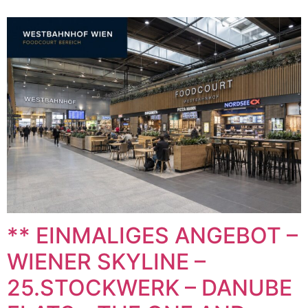
** EINMALIGES ANGEBOT –
WIENER SKYLINE –
25.STOCKWERK – DANUBE